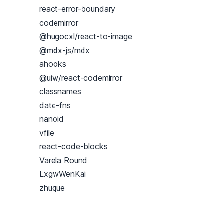
react-error-boundary
codemirror
@hugocxl/react-to-image
@mdx-js/mdx
ahooks
@uiw/react-codemirror
classnames
date-fns
nanoid
vfile
react-code-blocks
Varela Round
LxgwWenKai
zhuque