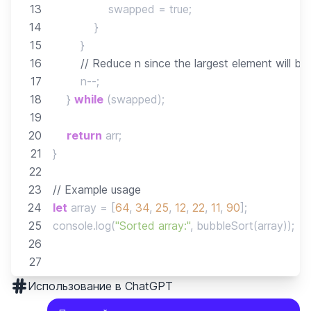
13
                swapped 
=
true
;
14
}
15
}
16
// Reduce n since the largest element will be 
17
        n
--
;
18
}
while
(
swapped
)
;
19
20
return
 arr
;
21
}
22
23
// Example usage
24
let
 array 
=
[
64
,
34
,
25
,
12
,
22
,
11
,
90
]
;
25
console
.
log
(
"Sorted array:"
,
bubbleSort
(
array
)
)
;
26
27
Использование в ChatGPT