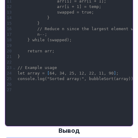
11
                arr[i] = arr[i + 1];
12
                arr[i + 1] = temp;
13
                swapped = true;
14
            }
15
        }
16
        // Reduce n since the largest element wi
17
        n--;
18
    } while (swapped);
19
20
    return arr;
21
}
22
23
⌄
// Example usage
24
let array = 
[
64, 34, 25, 12, 22, 11, 90
]
;
25
console.log("Sorted array:", bubbleSort(array));
26
27
Вывод