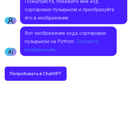
Пожалуйста, покажите мне код
сортировки пузырьком и преобразуйте
его в изображение
Вот изображение кода сортировки
пузырьком на Python:
Просмотр
изображения
.
AI
Попробовать в ChatGPT