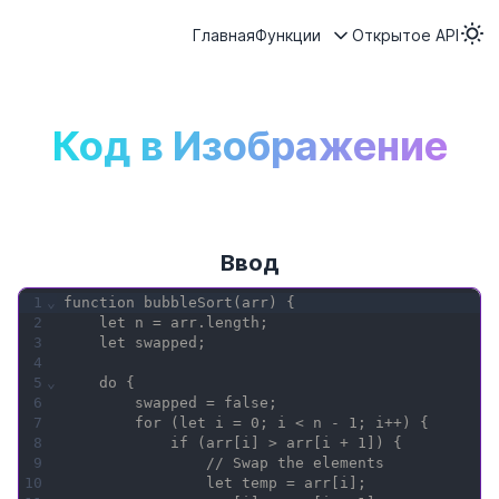
Главная
Функции
Открытое API
Код в Изображение
Ввод
1
⌄
function bubbleSort(arr) {
2
    let n = arr.length;
3
    let swapped;
4
5
⌄
    do {
6
        swapped = false;
7
        for (let i = 0; i < n - 1; i++) {
8
            if (arr[i] > arr[i + 1]) {
9
                // Swap the elements
10
                let temp = arr[i];