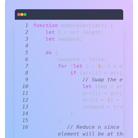
1
function
bubbleSort
(
arr
)
{
2
let
 n 
=
 arr
.
length
;
3
let
 swapped
;
4
5
do
{
6
        swapped 
=
false
;
7
for
(
let
 i 
=
0
;
 i 
<
 n 
-
1
;
8
if
(
arr
[
i
]
>
 arr
[
i 
+
1
9
// Swap the elemen
10
let
 temp 
=
 arr
[
i
]
;
11
                arr
[
i
]
=
 arr
[
i 
+
1
12
                arr
[
i 
+
1
]
=
 temp
;
13
                swapped 
=
true
;
14
}
15
}
16
// Reduce n since the l
element will be at the end