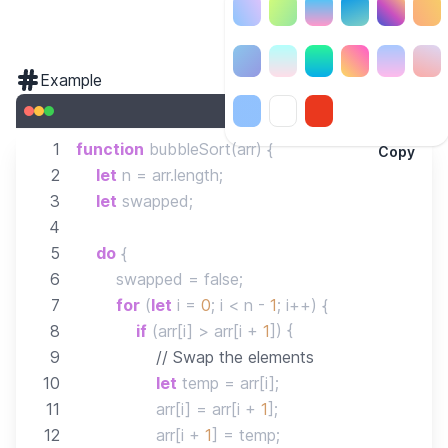
Example
1
function
bubbleSort
(
arr
)
{
Copy
2
let
 n 
=
 arr
.
length
;
3
let
 swapped
;
4
5
do
{
6
        swapped 
=
false
;
7
for
(
let
 i 
=
0
;
 i 
<
 n 
-
1
;
 i
++
)
{
8
if
(
arr
[
i
]
>
 arr
[
i 
+
1
]
)
{
9
// Swap the elements
10
let
 temp 
=
 arr
[
i
]
;
11
                arr
[
i
]
=
 arr
[
i 
+
1
]
;
12
                arr
[
i 
+
1
]
=
 temp
;